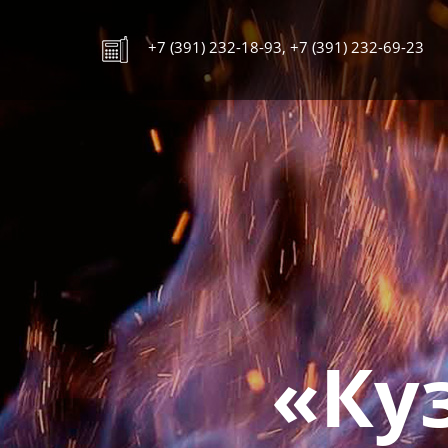
Перейти
к
+7 (391) 232-18-93, +7 (391) 232-69-23
основному
содержанию
«Ку