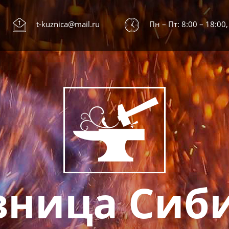
t-kuznica@mail.ru
Пн – Пт: 8:00 – 18:00,
зница Сиб