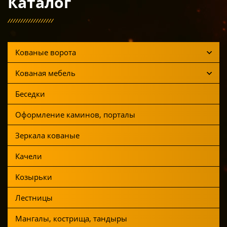
Каталог
Кованые ворота
Кованая мебель
Беседки
Оформление каминов, порталы
Зеркала кованые
Качели
Козырьки
Лестницы
Мангалы, кострища, тандыры