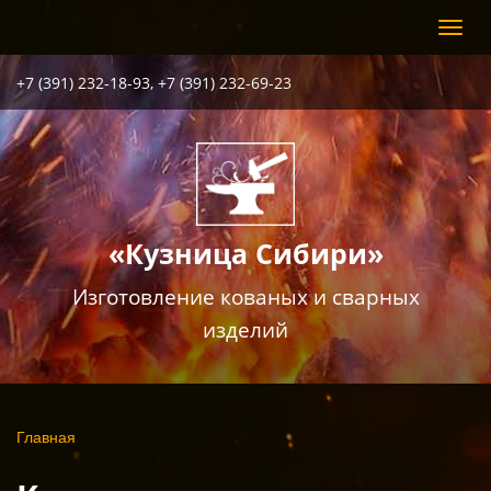
Перейти
Toggl
к
navig
основному
содержанию
+7 (391) 232-18-93, +7 (391) 232-69-23
«Кузница Сибири»
Изготовление кованых и сварных
изделий
Вы
Главная
здесь