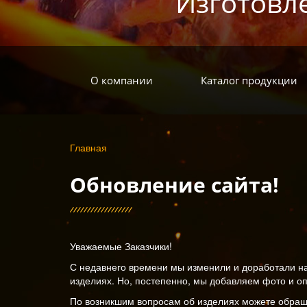
Изготовл
О компании
Каталог продукции
Вы
Главная
здесь
Обновление сайта!
Уважаемые Заказчики!
С недавнего времени мы изменили и доработали н
изделиях. Но, постепенно, мы добавляем фото и о
По возникшим вопросам об изделиях можете обраща