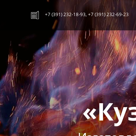
Перейти
к
+7 (391) 232-18-93, +7 (391) 232-69-23
основному
содержанию
«Ку