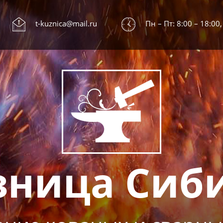
t-kuznica@mail.ru
Пн – Пт: 8:00 – 18:00,
зница Сиб