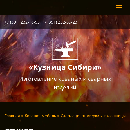
Перейти
Toggl
к
navig
основному
содержанию
+7 (391) 232-18-93, +7 (391) 232-69-23
«Кузница Сибири»
Изготовление кованых и сварных
изделий
Вы
Главная
»
Кованая мебель
»
Стеллажи, этажерки и калошницы
здесь