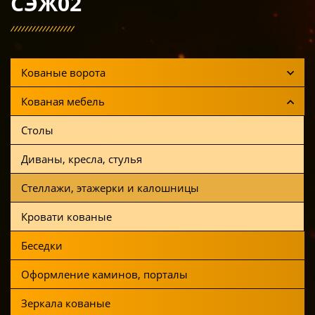
СЭЖ02
Кованые ворота
Кованая мебель
Столы
Диваны, кресла, стулья
Стеллажи, этажерки и калошницы
Кровати кованые
Беседки
Оформление каминов, порталы
Зеркала кованые