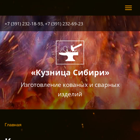
Перейти
Toggl
к
navig
основному
содержанию
+7 (391) 232-18-93, +7 (391) 232-69-23
«Кузница Сибири»
Изготовление кованых и сварных
изделий
Вы
Главная
здесь