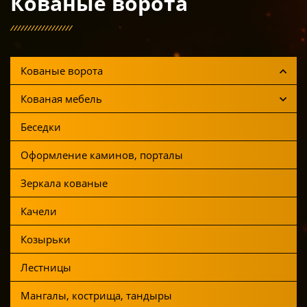
Кованые ворота
Кованые ворота
Кованая мебель
Беседки
Оформление каминов, порталы
Зеркала кованые
Качели
Козырьки
Лестницы
Мангалы, кострища, тандыры