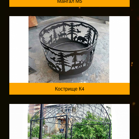
Мангал М5
Кострище К4