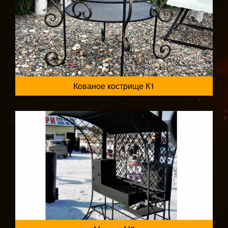
Кованое кострище К1