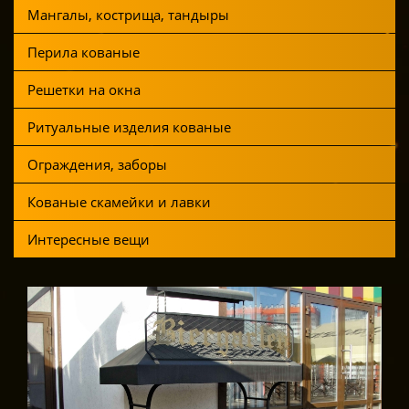
Мангалы, кострища, тандыры
Перила кованые
Решетки на окна
Ритуальные изделия кованые
Ограждения, заборы
Кованые скамейки и лавки
Интересные вещи