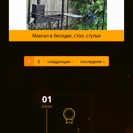
Мангал в беседке, стол, стулья
1
2
следующая ›
последняя »