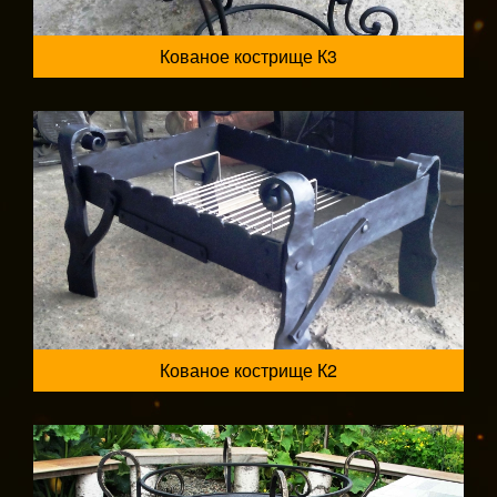
Кованое кострище К3
Кованое кострище К2