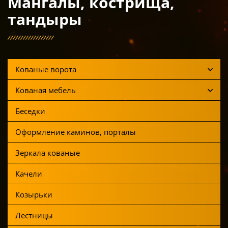
Мангалы, кострища,
тандыры
Кованые ворота
Кованая мебель
Беседки
Оформление каминов, порталы
Зеркала кованые
Качели
Козырьки
Лестницы