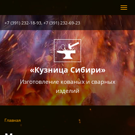
Перейти
Toggl
к
navig
основному
содержанию
+7 (391) 232-18-93, +7 (391) 232-69-23
«Кузница Сибири»
Изготовление кованых и сварных
изделий
Вы
Главная
здесь