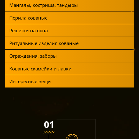
Мангалы, кострища, тандыры
Перила кованые
Решетки на окна
Ритуальные изделия кованые
Ограждения, заборы
Кованые скамейки и лавки
Интересные вещи