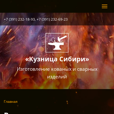
Перейти
Toggl
к
navig
основному
содержанию
+7 (391) 232-18-93, +7 (391) 232-69-23
«Кузница Сибири»
Изготовление кованых и сварных
изделий
Вы
Главная
здесь