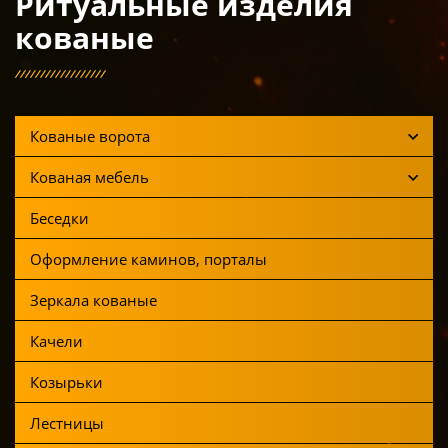
Ритуальные изделия
кованые
Кованые ворота
Кованая мебель
Беседки
Оформление каминов, порталы
Зеркала кованые
Качели
Козырьки
Лестницы