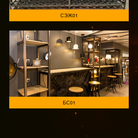
СЭЖ01
БС01