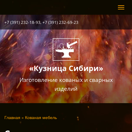
Перейти
Toggl
к
navig
основному
содержанию
+7 (391) 232-18-93, +7 (391) 232-69-23
«Кузница Сибири»
Изготовление кованых и сварных
изделий
Вы
Главная
»
Кованая мебель
здесь