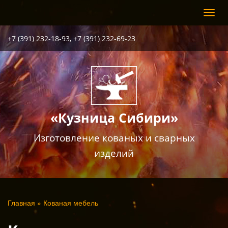
Перейти
Toggl
к
navig
основному
содержанию
+7 (391) 232-18-93, +7 (391) 232-69-23
«Кузница Сибири»
Изготовление кованых и сварных
изделий
Вы
Главная
»
Кованая мебель
здесь