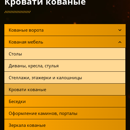
Кровати кованые
Кованые ворота
Кованая мебель
Столы
Диваны, кресла, стулья
Стеллажи, этажерки и калошницы
Кровати кованые
Беседки
Оформление каминов, порталы
Зеркала кованые