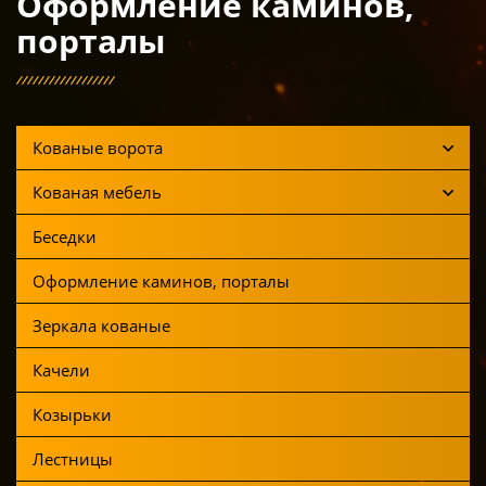
Оформление каминов,
порталы
Кованые ворота
Кованая мебель
Беседки
Оформление каминов, порталы
Зеркала кованые
Качели
Козырьки
Лестницы