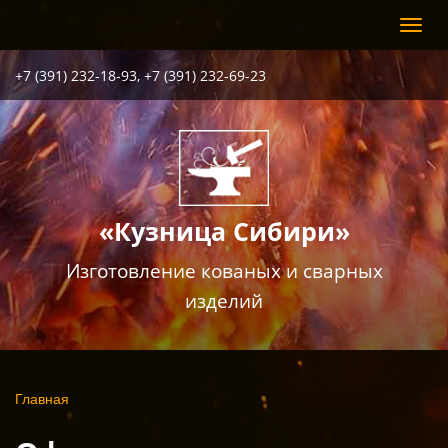
Перейти
Toggl
к
navig
основному
содержанию
+7 (391) 232-18-93, +7 (391) 232-69-23
«Кузница Сибири»
Изготовление кованых и сварных
изделий
Вы
Главная
здесь